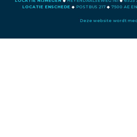
LOCATIE NIJMEGEN
◆
HEYENDAALSEWEG 141
◆
6525 
LOCATIE ENSCHEDE
◆
POSTBUS 217
◆
7500 AE E
Deze website wordt med