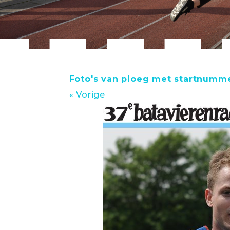
Foto's van ploeg met startnumm
« Vorige