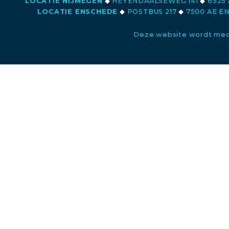
LOCATIE NIJMEGEN
◆
HEYENDAALSEWEG 141
◆
6525 
LOCATIE ENSCHEDE
◆
POSTBUS 217
◆
7500 AE E
Deze website wordt med