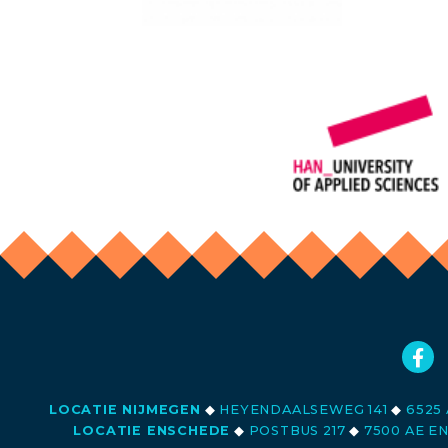
LOCATIE NIJMEGEN
◆
HEYENDAALSEWEG 141
◆
6525 
LOCATIE ENSCHEDE
◆
POSTBUS 217
◆
7500 AE E