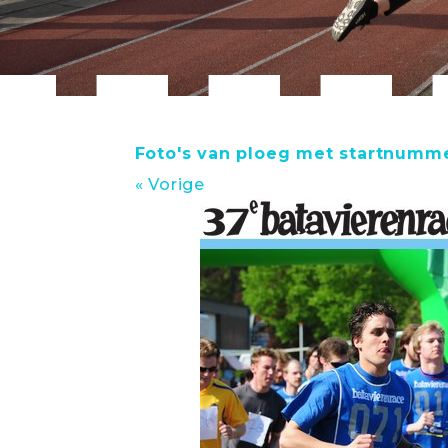
Foto's van ploeg met startnumme
« Vorige