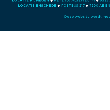
LOCATIE NIJMEGEN
◆
HEYENDAALSEWEG 141
◆
6525 
LOCATIE ENSCHEDE
◆
POSTBUS 217
◆
7500 AE E
Deze website wordt med