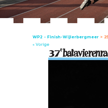
WP2 - Finish-Wijlerbergmeer
> 25
« Vorige