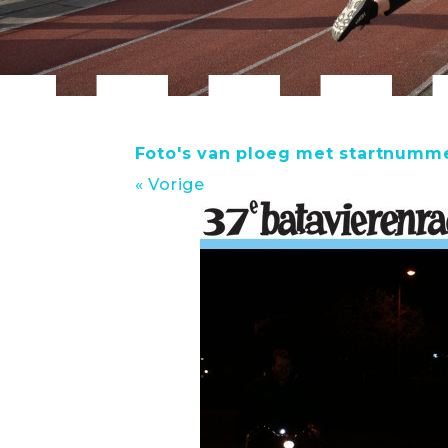
Foto's van ploeg met startnumme
« Vorige