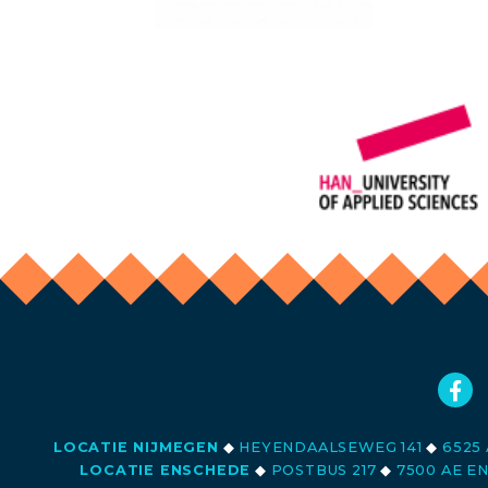
LOCATIE NIJMEGEN
◆
HEYENDAALSEWEG 141
◆
6525 
LOCATIE ENSCHEDE
◆
POSTBUS 217
◆
7500 AE E