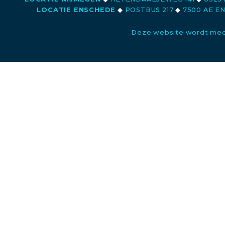
LOCATIE ENSCHEDE
◆
POSTBUS 217
◆
7500 AE E
Deze website wordt med