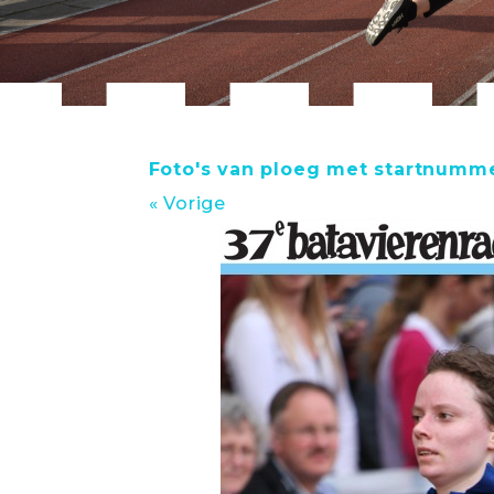
Foto's van ploeg met startnumme
« Vorige