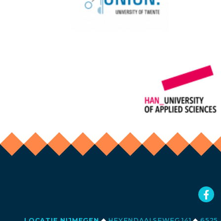
LOCATIE NIJMEGEN
◆
HEYENDAALSEWEG 141
◆
6525 