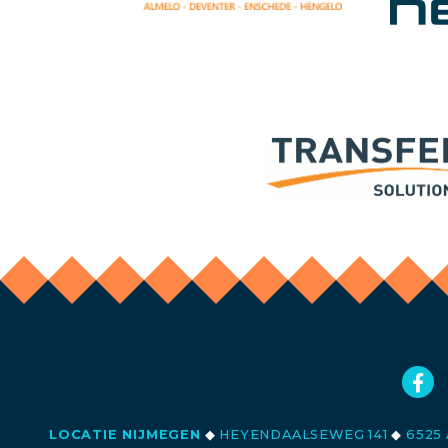
LOCATIE NIJMEGEN
◆
HEYENDAALSEWEG 141
◆
6525 