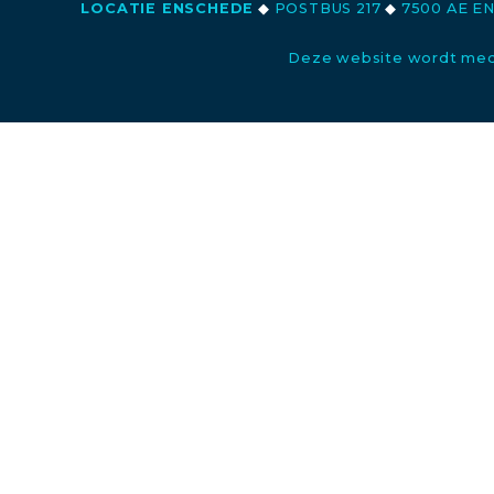
LOCATIE ENSCHEDE
◆
POSTBUS 217
◆
7500 AE E
Deze website wordt med