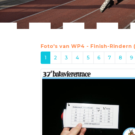
Foto's van WP4 - Finish-Rindern 
1
2
3
4
5
6
7
8
9