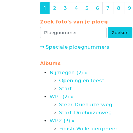
1
2
3
4
5
6
7
8
9
Zoek foto's van je ploeg
Speciale ploegnummers
Albums
Nijmegen (2) »
Opening en feest
Start
WP1 (2) »
Sfeer-Driehuizerweg
Start-Driehuizerweg
WP2 (3) »
Finish-Wijlerbergmeer