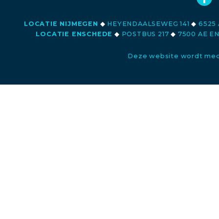
LOCATIE NIJMEGEN
◆
HEYENDAALSEWEG 141
◆
6525 
LOCATIE ENSCHEDE
◆
POSTBUS 217
◆
7500 AE E
Deze website wordt med