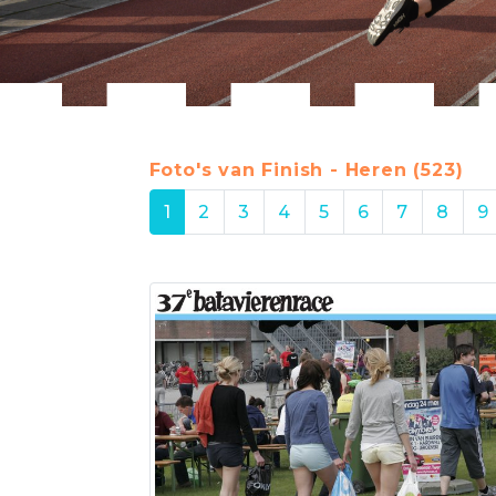
Foto's van Finish - Heren (523)
1
2
3
4
5
6
7
8
9