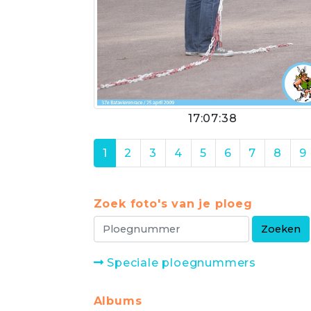
17:07:38
1
2
3
4
5
6
7
8
9
Zoek foto's van je ploeg
Speciale ploegnummers
Albums