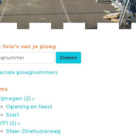
 foto's van je ploeg
eciale ploegnummers
ums
ijmegen (2) »
Opening en feest
Start
P1 (2) »
Sfeer-Driehuizerweg