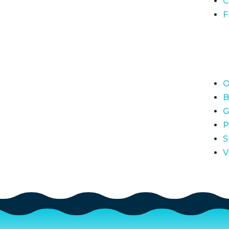
C
F
O
B
G
P
S
V