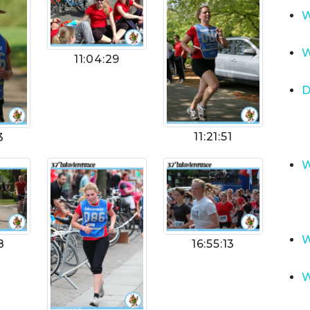
W
W
11:04:29
D
11:21:51
3
W
W
8
16:55:13
W