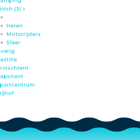
amping
inish (3) »
Heren
Motorrijders
Sfeer
verig
astille
rolschtent
epsitent
portcentrum
rijhof