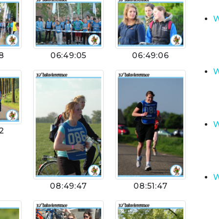
W
8
06:49:05
06:49:06
W
W
2
W
08:49:47
08:51:47