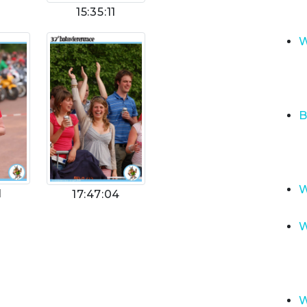
15:35:11
W
B
W
1
17:47:04
W
W