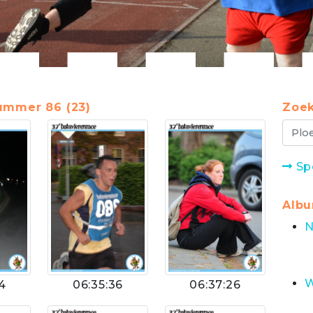
nummer 86 (23)
Zoek
Sp
Alb
N
W
4
06:35:36
06:37:26