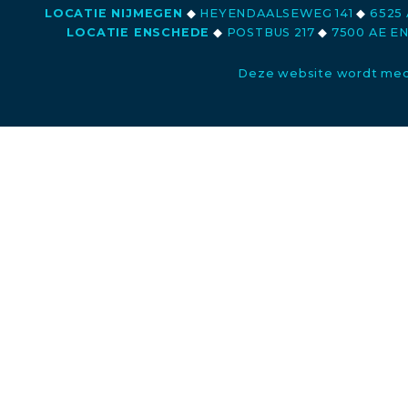
LOCATIE NIJMEGEN
◆
HEYENDAALSEWEG 141
◆
6525 
LOCATIE ENSCHEDE
◆
POSTBUS 217
◆
7500 AE E
Deze website wordt med