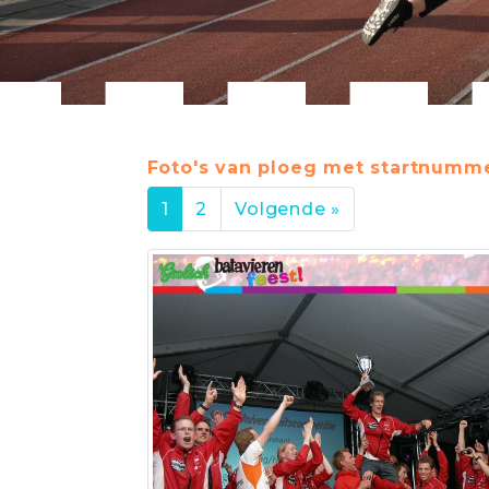
Foto's van ploeg met startnumme
1
2
Volgende »