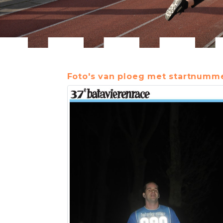
Foto's van ploeg met startnumme