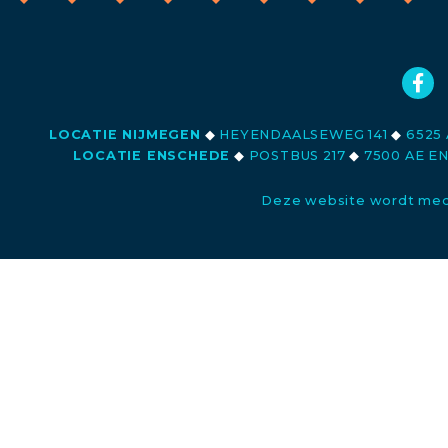
LOCATIE NIJMEGEN
◆
HEYENDAALSEWEG 141
◆
6525 
LOCATIE ENSCHEDE
◆
POSTBUS 217
◆
7500 AE E
Deze website wordt med