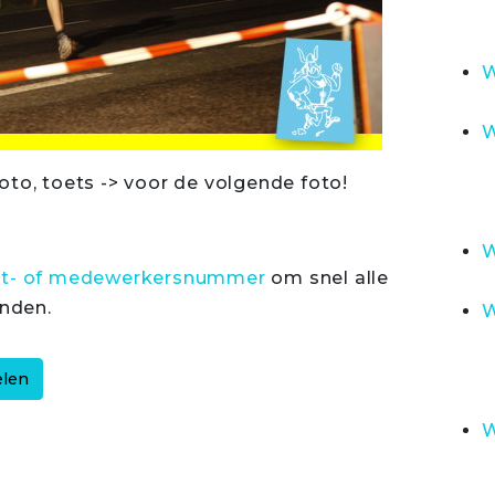
W
W
oto, toets -> voor de volgende foto!
W
rt- of medewerkersnummer
om snel alle
inden.
W
W