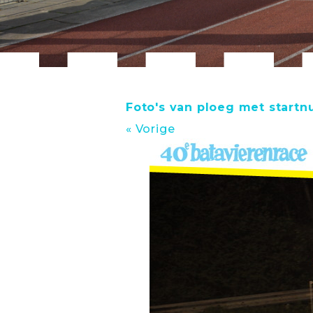
Foto's van ploeg met start
« Vorige