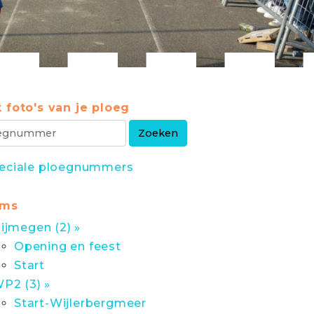
 foto's van je ploeg
eciale ploegnummers
ums
ijmegen (2) »
Opening en feest
Start
P2 (3) »
Start-Wijlerbergmeer