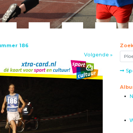
nummer 186
Zoek
Volgende »
Sp
Alb
N
W