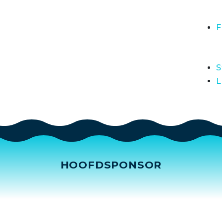
F
S
L
HOOFDSPONSOR