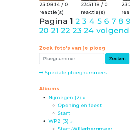
23:08:14 / 0
23:31:18 / 0
23:
reactie(s)
reactie(s)
rea
Pagina
1
2
3
4
5
6
7
8
20
21
22
23
24
volgend
Zoek foto's van je ploeg
Speciale ploegnummers
Albums
Nijmegen (2) »
Opening en feest
Start
WP2 (3) »
Start-Wijlerbergmeer