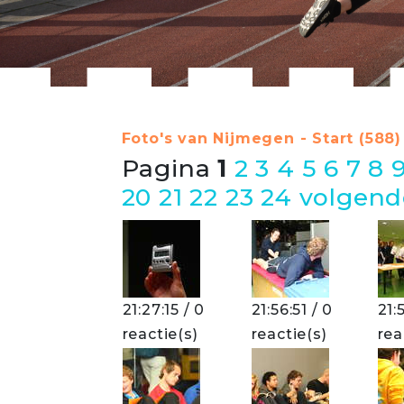
Foto's van Nijmegen - Start (588)
Pagina
1
2
3
4
5
6
7
8
20
21
22
23
24
volgend
21:27:15 / 0
21:56:51 / 0
21:
reactie(s)
reactie(s)
rea