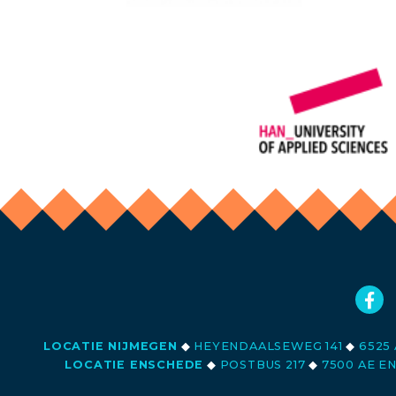
LOCATIE NIJMEGEN
◆
HEYENDAALSEWEG 141
◆
6525 
LOCATIE ENSCHEDE
◆
POSTBUS 217
◆
7500 AE E