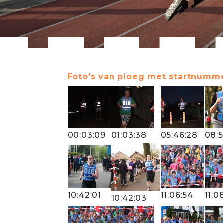
Foto's van ploeg met startnumme
00:03:09
01:03:38
05:46:28
08:
10:42:01
11:06:54
11:0
10:42:03