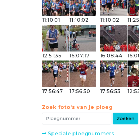
11:10:01
11:10:02
11:10:02
11:2
12:51:35
16:07:17
16:08:44
16:0
17:56:47
17:56:50
17:56:53
12:5
Zoek foto's van je ploeg
Speciale ploegnummers