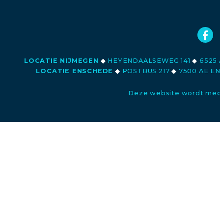
LOCATIE NIJMEGEN
◆
HEYENDAALSEWEG 141
◆
6525 
LOCATIE ENSCHEDE
◆
POSTBUS 217
◆
7500 AE E
Deze website wordt med