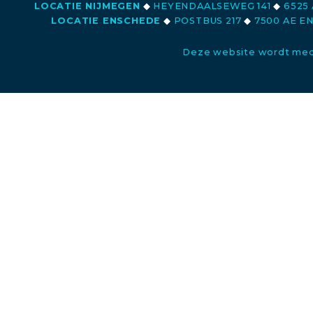
LOCATIE NIJMEGEN
◆
HEYENDAALSEWEG 141
◆
6525 
LOCATIE ENSCHEDE
◆
POSTBUS 217
◆
7500 AE E
Deze website wordt med