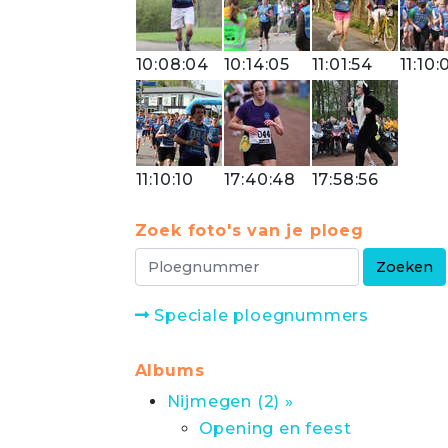
10:08:04
10:14:05
11:01:54
11:10:
11:10:10
17:40:48
17:58:56
Zoek foto's van je ploeg
Speciale ploegnummers
Albums
Nijmegen (2) »
Opening en feest