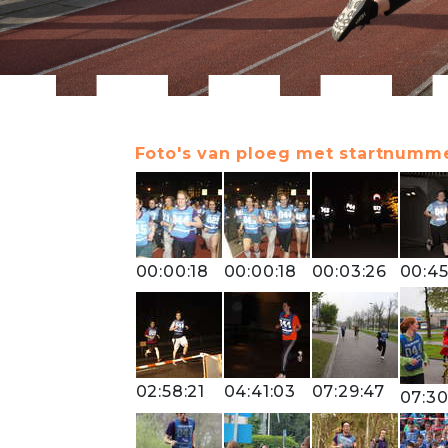
Foto's van ploeg met startnumme
00:00:18
00:00:18
00:03:26
00:45
02:58:21
04:41:03
07:29:47
07:30