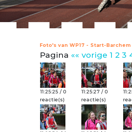
Foto's van WP17 - Start-Barchem 
Pagina
«« vorige
1
2
3
11:25:25 / 0
11:25:27 / 0
11:
reactie(s)
reactie(s)
rea