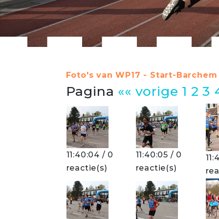
Foto's van WP17 - Start-Barchem 
Pagina
«« vorige
1
2
3
11:40:04 / 0
11:40:05 / 0
11:
reactie(s)
reactie(s)
rea