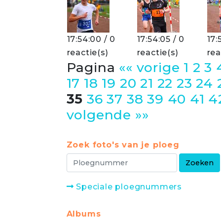
17:54:00 / 0
17:54:05 / 0
17:
reactie(s)
reactie(s)
rea
Pagina
«« vorige
1
2
3
17
18
19
20
21
22
23
24
35
36
37
38
39
40
41
4
volgende »»
Zoek foto's van je ploeg
Speciale ploegnummers
Albums