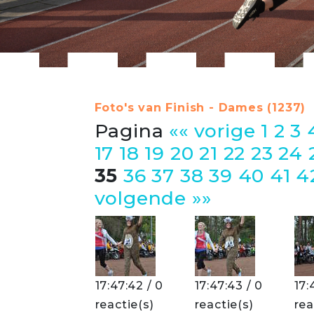
Foto's van Finish - Dames (1237)
Pagina
«« vorige
1
2
3
17
18
19
20
21
22
23
24
35
36
37
38
39
40
41
4
volgende »»
17:47:42 / 0
17:47:43 / 0
17:
reactie(s)
reactie(s)
rea