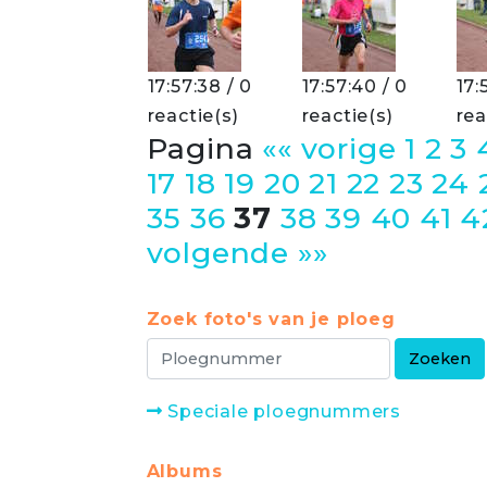
17:57:38 / 0
17:57:40 / 0
17:
reactie(s)
reactie(s)
rea
Pagina
«« vorige
1
2
3
17
18
19
20
21
22
23
24
35
36
37
38
39
40
41
4
volgende »»
Zoek foto's van je ploeg
Speciale ploegnummers
Albums