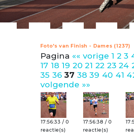
Foto's van Finish - Dames (1237)
Pagina
«« vorige
1
2
3
17
18
19
20
21
22
23
24
35
36
37
38
39
40
41
4
volgende »»
17:56:33 / 0
17:56:38 / 0
17:
reactie(s)
reactie(s)
rea