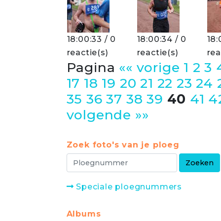
18:00:33 / 0
18:00:34 / 0
18:
reactie(s)
reactie(s)
rea
Pagina
«« vorige
1
2
3
17
18
19
20
21
22
23
24
35
36
37
38
39
40
41
4
volgende »»
Zoek foto's van je ploeg
Speciale ploegnummers
Albums