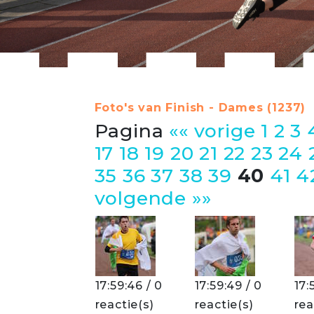
Foto's van Finish - Dames (1237)
Pagina
«« vorige
1
2
3
17
18
19
20
21
22
23
24
35
36
37
38
39
40
41
4
volgende »»
17:59:46 / 0
17:59:49 / 0
17:
reactie(s)
reactie(s)
rea