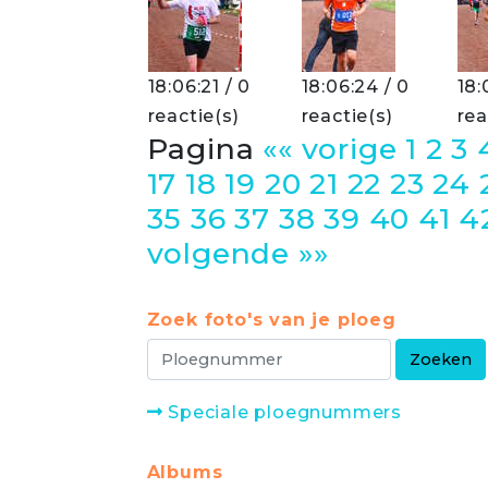
18:06:21 / 0
18:06:24 / 0
18:
reactie(s)
reactie(s)
rea
Pagina
«« vorige
1
2
3
17
18
19
20
21
22
23
24
35
36
37
38
39
40
41
4
volgende »»
Zoek foto's van je ploeg
Speciale ploegnummers
Albums