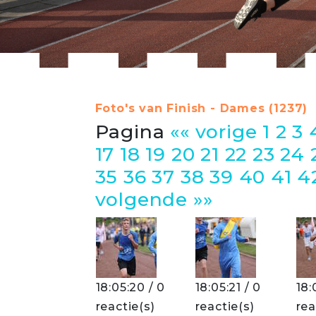
Foto's van Finish - Dames (1237)
Pagina
«« vorige
1
2
3
17
18
19
20
21
22
23
24
35
36
37
38
39
40
41
4
volgende »»
18:05:20 / 0
18:05:21 / 0
18:
reactie(s)
reactie(s)
rea