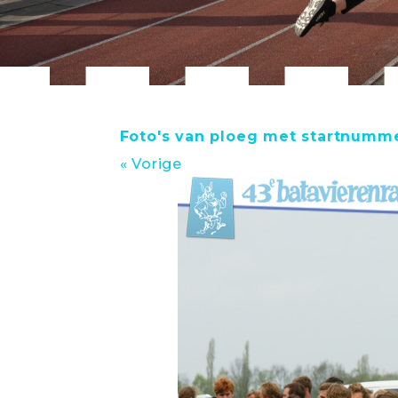
Foto's van ploeg met startnumm
« Vorige