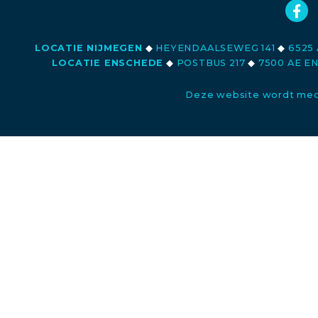
LOCATIE NIJMEGEN
◆
HEYENDAALSEWEG 141
◆
6525 
LOCATIE ENSCHEDE
◆
POSTBUS 217
◆
7500 AE E
Deze website wordt med