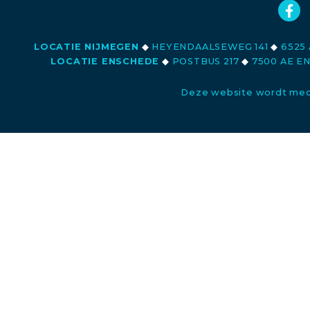
LOCATIE NIJMEGEN
◆
HEYENDAALSEWEG 141
◆
6525 
LOCATIE ENSCHEDE
◆
POSTBUS 217
◆
7500 AE E
Deze website wordt med