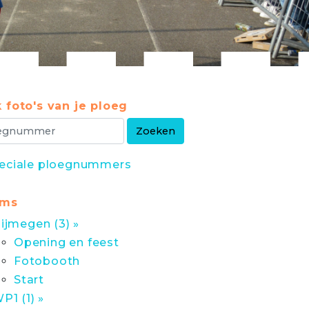
 foto's van je ploeg
eciale ploegnummers
ums
ijmegen (3) »
Opening en feest
Fotobooth
Start
P1 (1) »