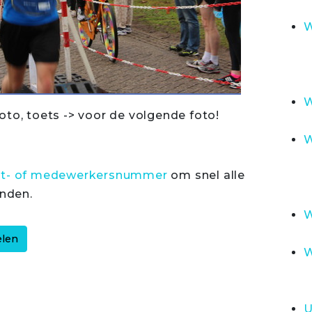
W
W
oto, toets -> voor de volgende foto!
W
rt- of medewerkersnummer
om snel alle
inden.
W
W
U