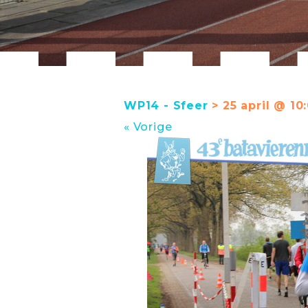
WP14 - Sfeer
> 25 april @ 10
« Vorige