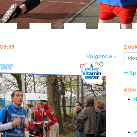
:08:39
Zoek
Volgende »
Sp
Alb
N
W