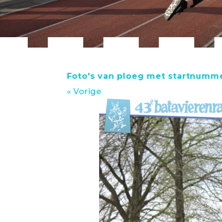
Foto's van ploeg met startnumm
« Vorige