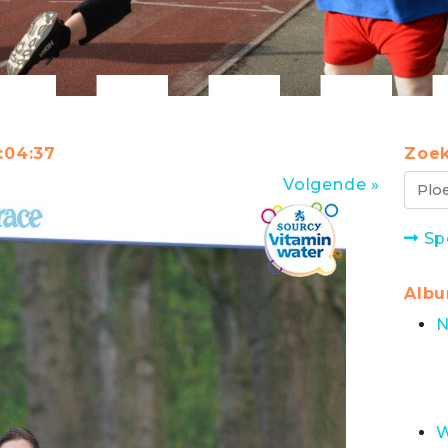
:04:37
Zoek
Volgende »
Sp
Alb
N
W