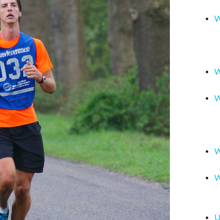
W
W
W
W
W
U