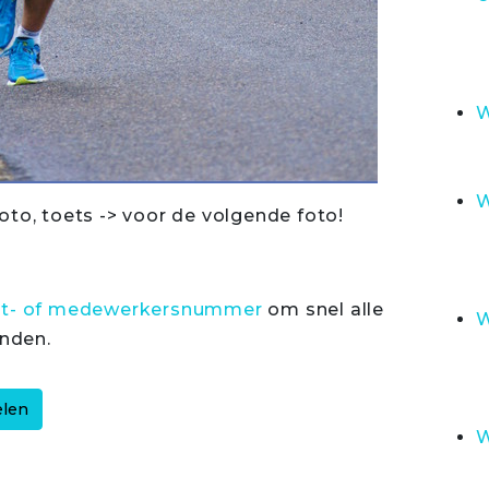
W
W
oto, toets -> voor de volgende foto!
rt- of medewerkersnummer
om snel alle
W
inden.
W