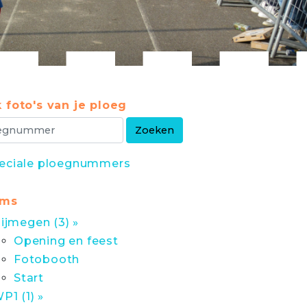
 foto's van je ploeg
eciale ploegnummers
ums
ijmegen (3) »
Opening en feest
Fotobooth
Start
P1 (1) »