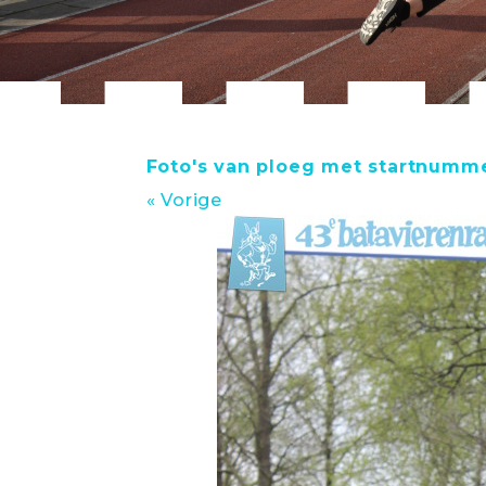
Foto's van ploeg met startnumm
« Vorige