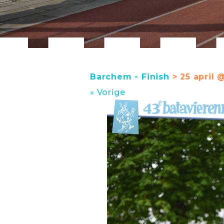
Barchem - Finish
> 25 april @
« Vorige