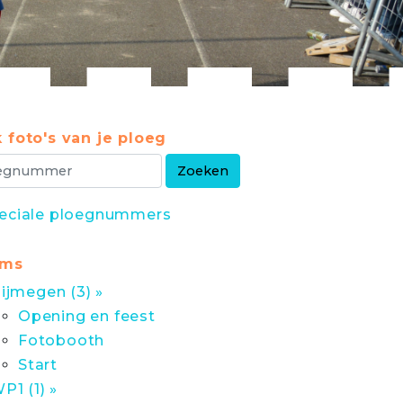
 foto's van je ploeg
eciale ploegnummers
ums
ijmegen (3) »
Opening en feest
Fotobooth
Start
P1 (1) »