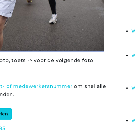
W
W
oto, toets -> voor de volgende foto!
rt- of medewerkersnummer
om snel alle
W
inden.
W
85