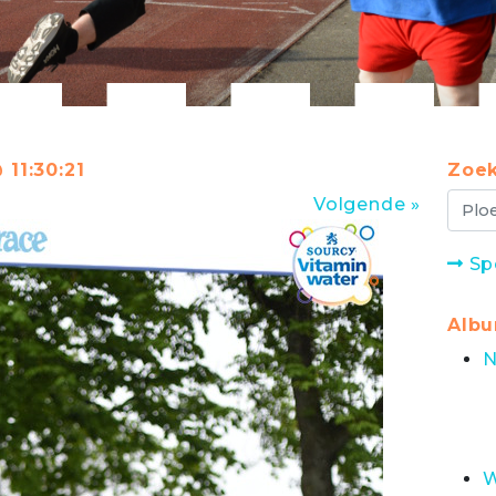
 11:30:21
Zoek
Volgende »
Sp
Alb
N
W