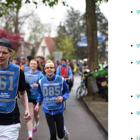
W
W
W
W
W
U