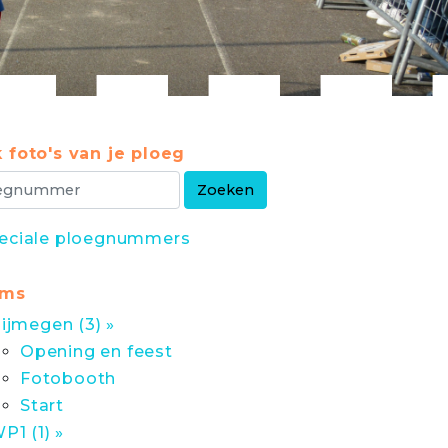
 foto's van je ploeg
eciale ploegnummers
ums
ijmegen (3) »
Opening en feest
Fotobooth
Start
P1 (1) »