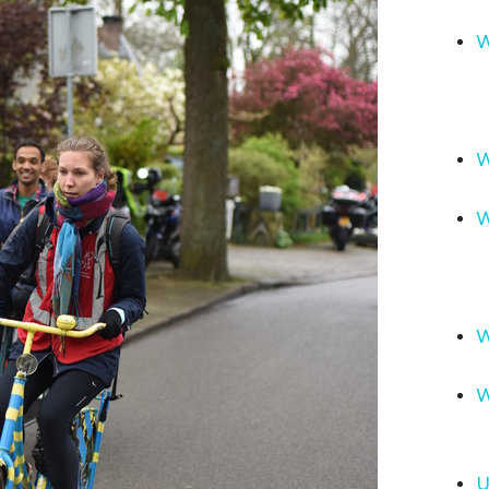
W
W
W
W
W
U