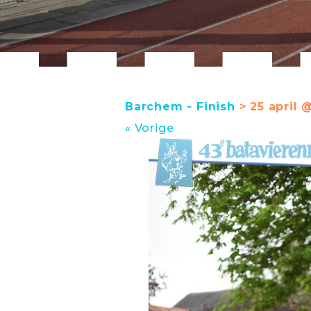
Barchem - Finish
> 25 april @
« Vorige