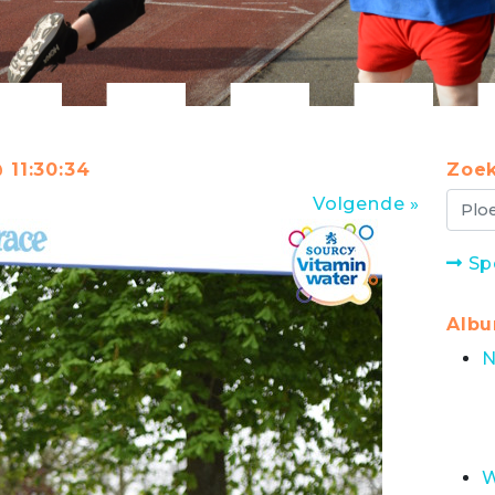
 11:30:34
Zoek
Volgende »
Sp
Alb
N
W