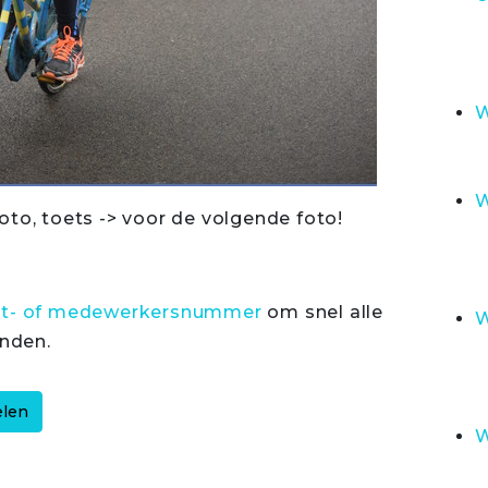
W
W
oto, toets -> voor de volgende foto!
rt- of medewerkersnummer
om snel alle
W
inden.
W