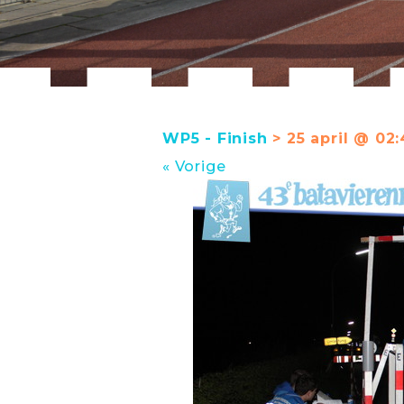
WP5 - Finish
> 25 april @ 02:
« Vorige