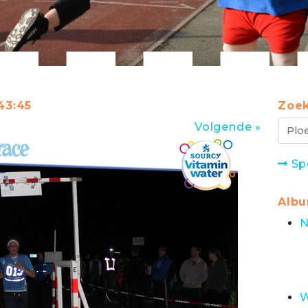
43:45
Zoek
Volgende »
Sp
Alb
N
W