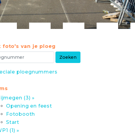
 foto's van je ploeg
eciale ploegnummers
ums
ijmegen (3) »
Opening en feest
Fotobooth
Start
P1 (1) »