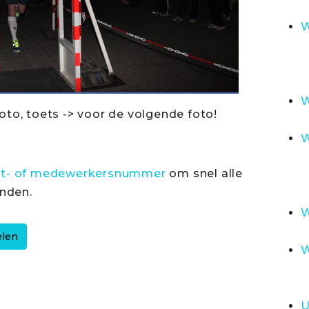
W
W
oto, toets -> voor de volgende foto!
W
rt- of medewerkersnummer
om snel alle
inden.
W
W
U