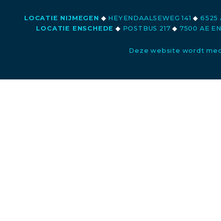
LOCATIE NIJMEGEN
◆
HEYENDAALSEWEG 141
◆
6525 
LOCATIE ENSCHEDE
◆
POSTBUS 217
◆
7500 AE E
Deze website wordt med