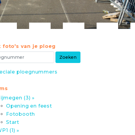
 foto's van je ploeg
eciale ploegnummers
ums
ijmegen (3) »
Opening en feest
Fotobooth
Start
P1 (1) »