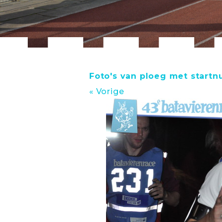
Foto's van ploeg met start
« Vorige