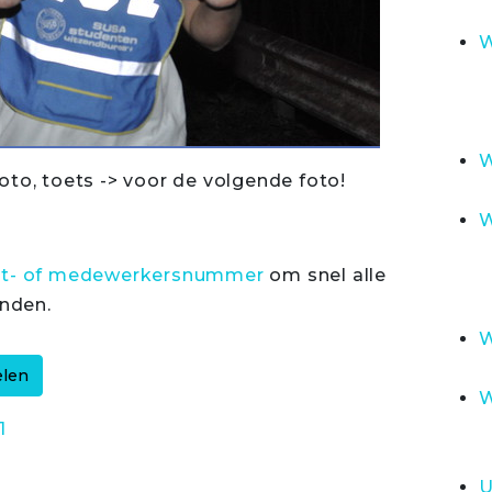
W
W
oto, toets -> voor de volgende foto!
W
rt- of medewerkersnummer
om snel alle
inden.
W
W
1
U