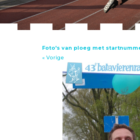
Foto's van ploeg met startnumm
« Vorige