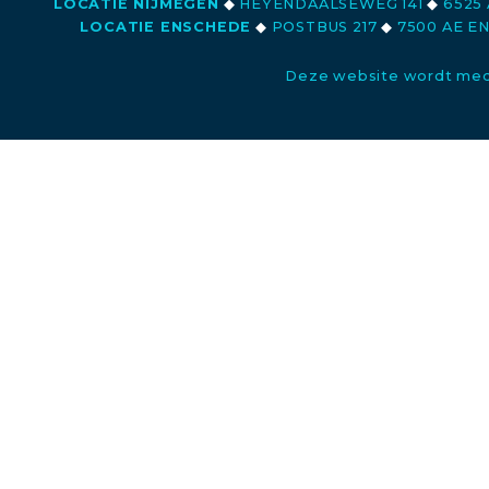
LOCATIE NIJMEGEN
◆
HEYENDAALSEWEG 141
◆
6525 
LOCATIE ENSCHEDE
◆
POSTBUS 217
◆
7500 AE E
Deze website wordt med