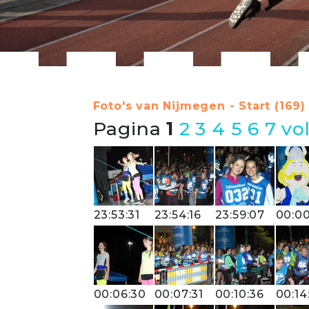
Foto's van Nijmegen - Start (169)
Pagina
1
2
3
4
5
6
7
vo
23:53:31
23:54:16
23:59:07
00:00
00:06:30
00:07:31
00:10:36
00:14