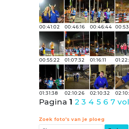
00:41:02
00:46:16
00:46:44
00:53
00:55:22
01:07:32
01:16:11
01:22:
01:31:38
02:10:26
02:10:32
02:10
Pagina
1
2
3
4
5
6
7
vo
Zoek foto's van je ploeg