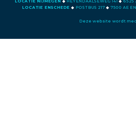
LOCATIE NIJMEGEN
◆
HEYENDAALSEWEG 141
◆
6525 
LOCATIE ENSCHEDE
◆
POSTBUS 217
◆
7500 AE E
Deze website wordt med