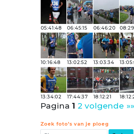
05:41:48
06:45:15
06:46:20
08:29
10:16:48
13:02:52
13:03:34
13:05
13:34:02
17:44:37
18:12:21
18:12:
Pagina
1
2
volgende »
Zoek foto's van je ploeg