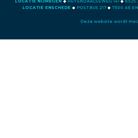
LOCATIE NIJMEGEN
◆
HEYENDAALSEWEG 141
◆
6525 
LOCATIE ENSCHEDE
◆
POSTBUS 217
◆
7500 AE E
Deze website wordt med