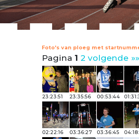
Foto's van ploeg met startnumme
Pagina
1
2
volgende »
23:23:51
23:35:56
00:53:44
01:31
02:22:16
03:36:27
03:36:45
04:18