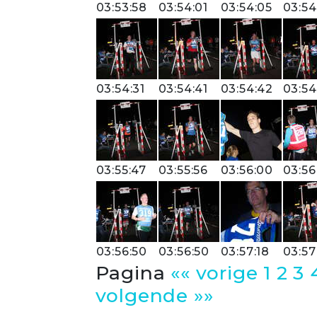
03:53:58
03:54:01
03:54:05
03:54
03:54:31
03:54:41
03:54:42
03:54
03:55:47
03:55:56
03:56:00
03:56
03:56:50
03:56:50
03:57:18
03:57
Pagina
«« vorige
1
2
3
volgende »»