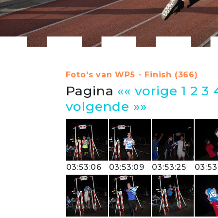
Foto's van WP5 - Finish (366)
Pagina
«« vorige
1
2
3
volgende »»
03:53:06
03:53:09
03:53:25
03:53