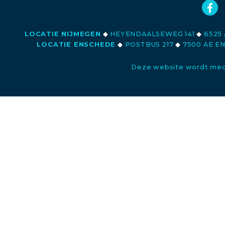
LOCATIE NIJMEGEN
◆
HEYENDAALSEWEG 141
◆
6525 
LOCATIE ENSCHEDE
◆
POSTBUS 217
◆
7500 AE E
Deze website wordt med