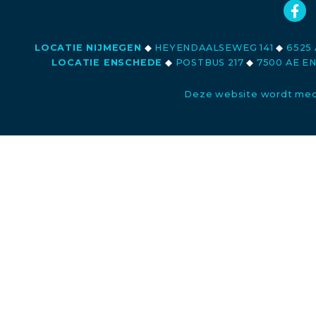
LOCATIE NIJMEGEN
◆
HEYENDAALSEWEG 141
◆
6525 
LOCATIE ENSCHEDE
◆
POSTBUS 217
◆
7500 AE E
Deze website wordt med