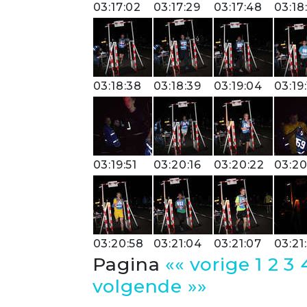
03:17:02
03:17:29
03:17:48
03:18
03:18:38
03:18:39
03:19:04
03:19
03:19:51
03:20:16
03:20:22
03:20
03:20:58
03:21:04
03:21:07
03:21
Pagina
«« vorige
1
2
3
volgende »»