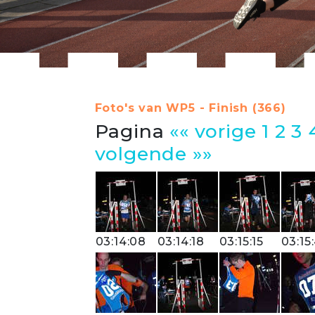
Foto's van WP5 - Finish (366)
Pagina
«« vorige
1
2
3
volgende »»
03:14:08
03:14:18
03:15:15
03:15