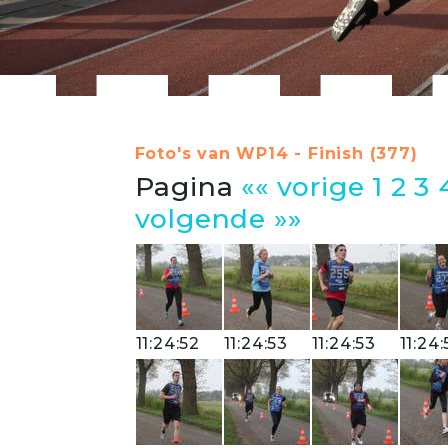
Foto's van WP14 - Finish (377)
Pagina
«« vorige
1
2
3
volgende »»
11:24:52
11:24:53
11:24:53
11:24: