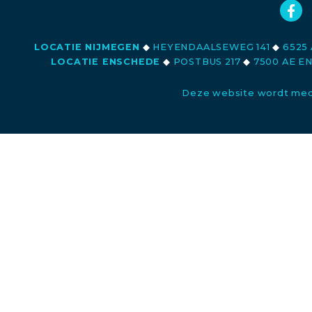
LOCATIE NIJMEGEN
◆
HEYENDAALSEWEG 141
◆
6525 
LOCATIE ENSCHEDE
◆
POSTBUS 217
◆
7500 AE E
Deze website wordt med