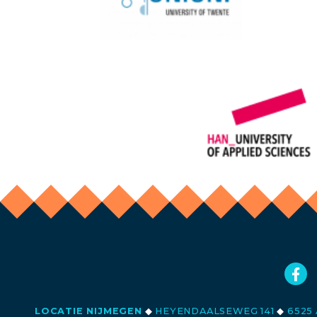
LOCATIE NIJMEGEN
◆
HEYENDAALSEWEG 141
◆
6525 