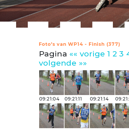
Foto's van WP14 - Finish (377)
Pagina
«« vorige
1
2
3
volgende »»
09:21:04
09:21:11
09:21:14
09:21