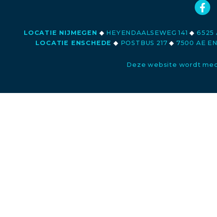
LOCATIE NIJMEGEN
◆
HEYENDAALSEWEG 141
◆
6525 
LOCATIE ENSCHEDE
◆
POSTBUS 217
◆
7500 AE E
Deze website wordt med