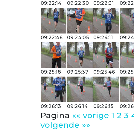
09:22:14
09:22:30
09:22:31
09:22
09:22:46
09:24:05
09:24:11
09:24
09:25:18
09:25:37
09:25:46
09:25
09:26:13
09:26:14
09:26:15
09:26
Pagina
«« vorige
1
2
3
volgende »»