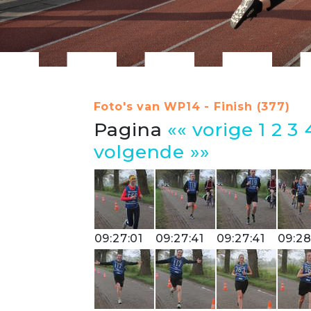
Foto's van WP14 - Finish (377)
Pagina
«« vorige
1
2
3
volgende »»
09:27:01
09:27:41
09:27:41
09:28