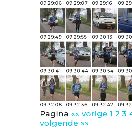
09:29:06
09:29:07
09:29:16
09:29
09:29:49
09:29:55
09:30:13
09:30
09:30:41
09:30:44
09:30:54
09:30
09:32:08
09:32:36
09:32:47
09:32
Pagina
«« vorige
1
2
3
volgende »»