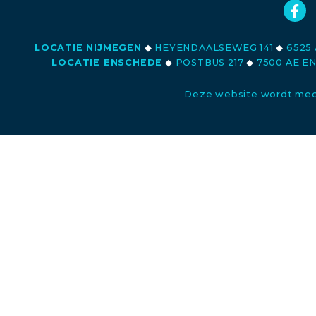
LOCATIE NIJMEGEN
◆
HEYENDAALSEWEG 141
◆
6525 
LOCATIE ENSCHEDE
◆
POSTBUS 217
◆
7500 AE E
Deze website wordt med