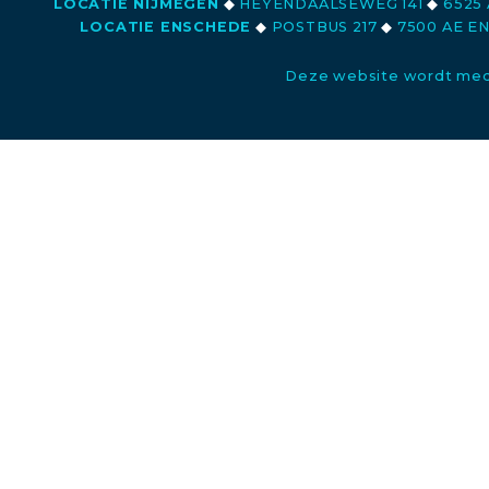
LOCATIE NIJMEGEN
◆
HEYENDAALSEWEG 141
◆
6525 
LOCATIE ENSCHEDE
◆
POSTBUS 217
◆
7500 AE E
Deze website wordt med