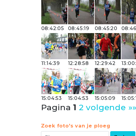
08:42:05
08:45:19
08:45:20
08:46
11:14:39
12:28:58
12:29:42
13:00
15:04:53
15:04:53
15:05:09
15:05:
Pagina
1
2
volgende »
Zoek foto's van je ploeg