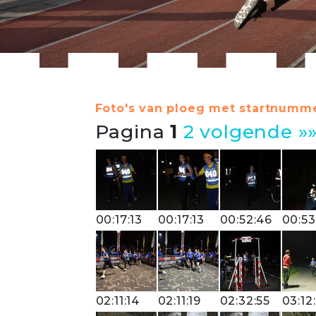
Foto's van ploeg met startnumme
Pagina
1
2
volgende »
00:17:13
00:17:13
00:52:46
00:53
02:11:14
02:11:19
02:32:55
03:12