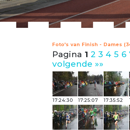
Foto's van Finish - Dames (3
Pagina
1
2
3
4
5
6
volgende »»
17:24:30
17:25:07
17:35:52