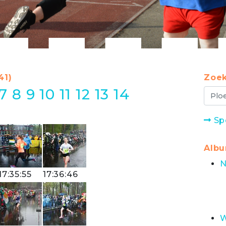
41)
Zoek
7
8
9
10
11
12
13
14
Sp
Alb
N
17:35:55
17:36:46
W