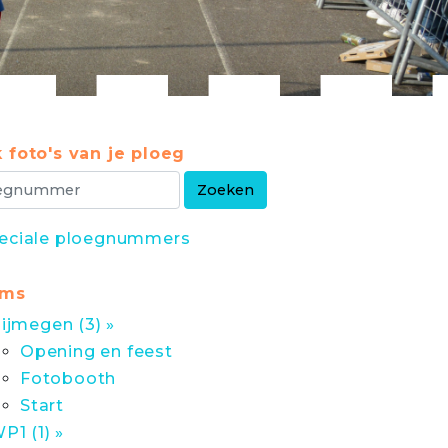
 foto's van je ploeg
eciale ploegnummers
ums
ijmegen (3) »
Opening en feest
Fotobooth
Start
P1 (1) »