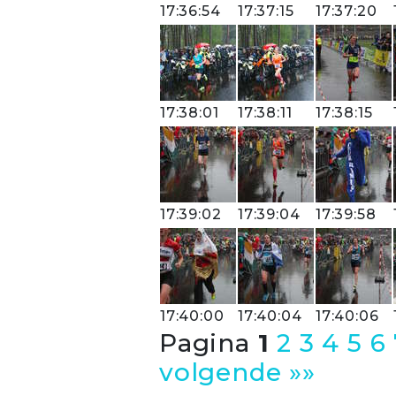
17:36:54
17:37:15
17:37:20
17:38:01
17:38:11
17:38:15
17:39:02
17:39:04
17:39:58
17:40:00
17:40:04
17:40:06
Pagina
1
2
3
4
5
6
volgende »»