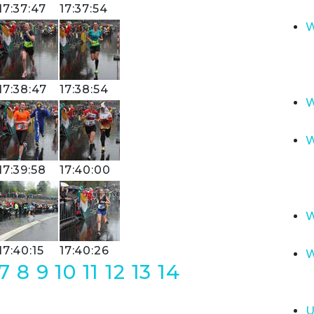
17:37:47
17:37:54
W
17:38:47
17:38:54
W
W
17:39:58
17:40:00
W
17:40:15
17:40:26
W
7
8
9
10
11
12
13
14
U