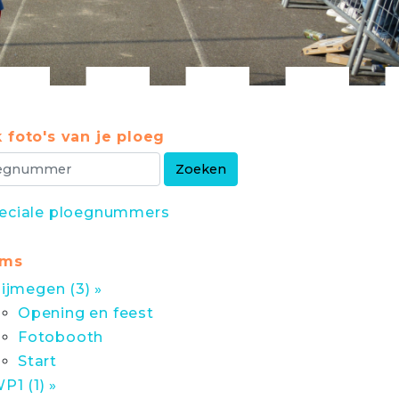
 foto's van je ploeg
eciale ploegnummers
ums
ijmegen (3) »
Opening en feest
Fotobooth
Start
P1 (1) »