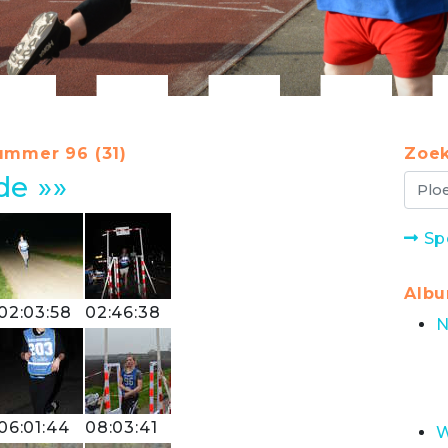
ummer 96 (31)
Zoek
de »»
Sp
Alb
02:03:58
02:46:38
N
06:01:44
08:03:41
W