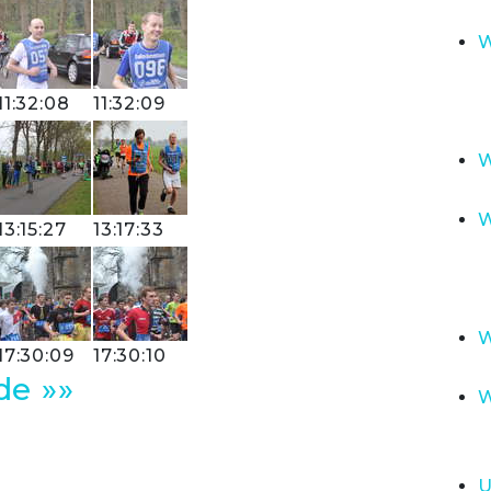
W
11:32:08
11:32:09
W
W
13:15:27
13:17:33
W
17:30:09
17:30:10
de »»
W
U