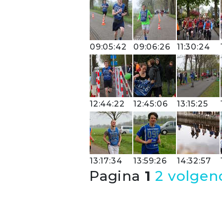
09:05:42
09:06:26
11:30:24
12:44:22
12:45:06
13:15:25
13:17:34
13:59:26
14:32:57
Pagina
1
2
volgen