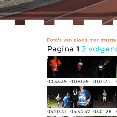
Foto's van ploeg met startn
Pagina
1
2
volgen
00:33:39
01:00:59
01:01:41
03:20:41
04:34:47
05:01:26