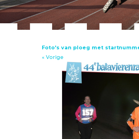
Foto's van ploeg met startnumme
« Vorige