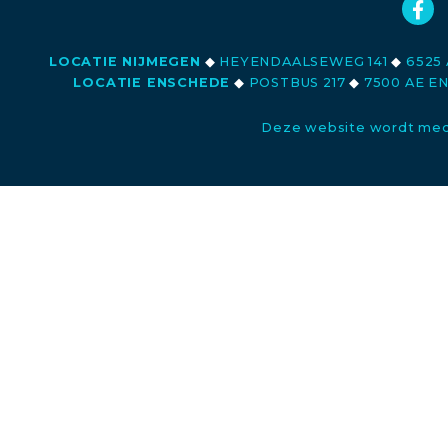
LOCATIE NIJMEGEN
◆
HEYENDAALSEWEG 141
◆
6525 
LOCATIE ENSCHEDE
◆
POSTBUS 217
◆
7500 AE E
Deze website wordt med