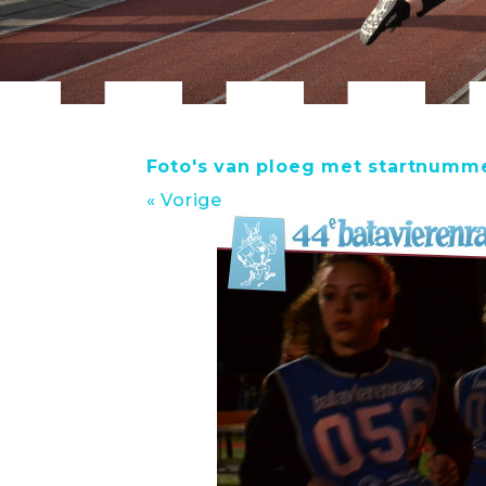
Foto's van ploeg met startnumm
« Vorige