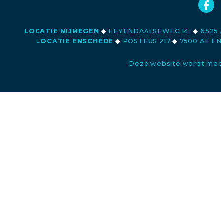
LOCATIE NIJMEGEN
◆
HEYENDAALSEWEG 141
◆
6525 
LOCATIE ENSCHEDE
◆
POSTBUS 217
◆
7500 AE E
Deze website wordt med