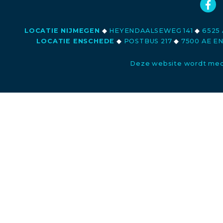
LOCATIE NIJMEGEN
◆
HEYENDAALSEWEG 141
◆
6525 
LOCATIE ENSCHEDE
◆
POSTBUS 217
◆
7500 AE E
Deze website wordt med