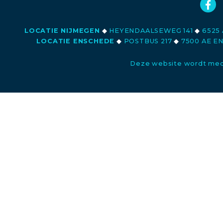
LOCATIE NIJMEGEN
◆
HEYENDAALSEWEG 141
◆
6525 
LOCATIE ENSCHEDE
◆
POSTBUS 217
◆
7500 AE E
Deze website wordt med